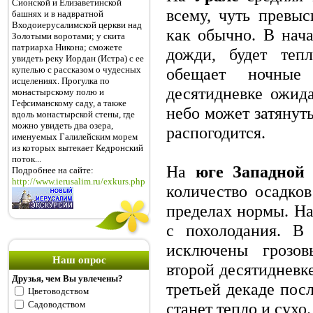
Сионской и Елизаветинской
всему, чуть превыс
башнях и в надвратной
Входоиерусалимской церкви над
как обычно. В нач
Золотыми воротами; у скита
патриарха Никона; сможете
дожди, будет теп
увидеть реку Иордан (Истра) с ее
купелью с рассказом о чудесных
обещает ночные
исцелениях. Прогулка по
десятидневке ожида
монастырскому полю и
Гефсиманскому саду, а также
небо может затянуть
вдоль монастырской стены, где
можно увидеть два озера,
распогодится.
именуемых Галилейским морем
из которых вытекает Кедронский
поток...
На
юге Западной
Подробнее на сайте:
http://www.ierusalim.ru/exkurs.php
количество осадко
пределах нормы. Нач
с похолодания. В
исключены грозов
Наш опрос
второй десятидневке
Друзья, чем Вы увлечены?
третьей декаде пос
Цветоводством
Садоводством
станет тепло и сухо.