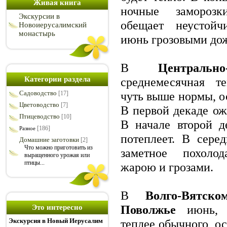
Живая книга
ночные заморозк
Экскурсии в
обещает неустойч
Новоиерусалимский
монастырь
июнь грозовыми до
В
Центральн
Категории раздела
среднемесячная те
Садоводство
чуть выше нормы, о
[17]
Цветоводство
[7]
В первой декаде о
Птицеводство
[10]
В начале второй де
[186]
Разное
потеплеет. В сере
Домашние заготовки
[2]
Что можно приготовить из
заметное похоло
выращенного урожая или
птицы...
жарою и грозами.
В
Волго-Вятск
Поволжье
июнь, в
Это интересно
Экскурсия в Новый Иерусалим
теплее обычного, о