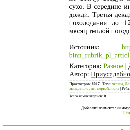
сухо. В середине и
дожди. Третья декад
похолодания до 12
месяц теплой погод
Источник
:
htt
binn_rubrik_pl_artic
Категория
:
Разное
|
Автор
:
Приусадебно
Просмотров
:
6017
|
Теги
:
месяца
,
До
выпадет
,
нормы
,
первой
,
июнь
|
Рейт
Всего комментариев
:
0
Добавлять комментарии могут
[
Ре