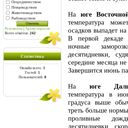
Огородничеством
Птицеводством
На
юге Восточно
Животноводством
Рыбоводством
температура може
Результаты
|
Архив опросов
осадков выпадет на
Всего ответов:
242
В первой декаде 
ночные заморо
десятидневки, суд
Статистика
середине месяца не
Онлайн всего:
1
Завершится июнь па
Гостей:
1
Пользователей:
0
На
юге Даль
температура в ию
градуса выше обы
треть больше нормы
проливные дож
десятидневки, скор