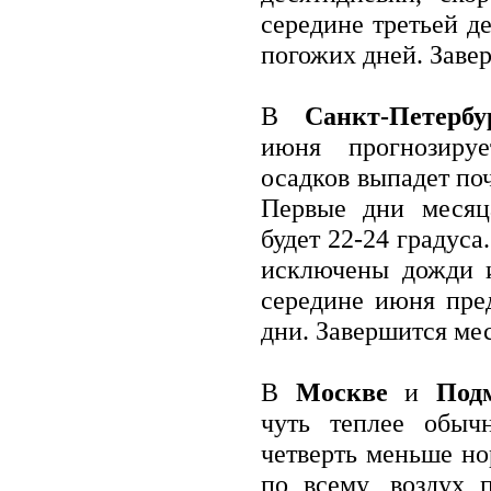
середине третьей д
погожих дней. Заве
В
Санкт-Петербу
июня прогнозиру
осадков выпадет по
Первые дни месяц
будет 22-24 градуса
исключены дожди и
середине июня пре
дни. Завершится ме
В
Москве
и
Под
чуть теплее обыч
четверть меньше но
по всему, воздух п