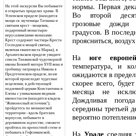
нормы. Первая дек
На этой экскурсии Вы побываете
в открытых приделах храма: В
Во второй десят
Успенском приделе (находятся
мощи св. мученицы Татианы и
грозовые дожди 
святыня крест - мощевик,
подаренный монастырю
градусов. В послед
иерусалимскими монахами.
проясниться, воздух
Крест содержит частицы Креста
Господня и мощей святых,
включая евангелиста Марка); в
Архангельском приделе увидите
На
юге европе
список Тихвинской чудотворной
иконы Божией матери XVII века и
температура, и к
гробницу патриарха Никона в
ожидаются в предел
Предтеченском приделе, возле
которой происходят чудесные
скорее всего, буде
исцеления; в действующей
подземной церкви Константина и
месяца не искл
Елены с уникальным медным
иконостасом (находится кладезь
Дождливая погод
"Живоносный источник");
середины третьей д
пройдетесь по монашеской
территории - вдоль братских
вероятно потеплени
корпусов; побываете в
деревянном зодчестве; сможете
пройтись по крепостной стене и
побывать в Гефсиманской,
На
Урале
средняя 