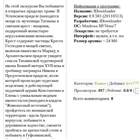
На этой экскурсии Вы побываете
Информация о программе:
в открытых приделах храма: В
Название:
JDownloader
Успенском приделе (находятся
Версия:
0.9.581 (20110513)
мощи св. мученицы Татианы и
Разработчик:
JDownloader
святыня крест - мощевик,
ОС:
Windows XP/Vista/7
подаренный монастырю
Лекарство:
не требуется
иерусалимскими монахами.
Интерфейс:
мульти, в т.ч. rus
Крест содержит частицы Креста
Размер архива:
~ 24 Мб
Господня и мощей святых,
включая евангелиста Марка); в
Архангельском приделе увидите
список Тихвинской чудотворной
иконы Божией матери XVII века и
гробницу патриарха Никона в
Предтеченском приделе, возле
которой происходят чудесные
Категория
:
Разное
|
Добавил
:
kvv77
исцеления; в действующей
подземной церкви Константина и
Просмотров
:
497
|
Рейтинг
:
0.0
/
0
|
Елены с уникальным медным
Всего комментариев
:
0
иконостасом (находится кладезь
"Живоносный источник");
пройдетесь по монашеской
территории - вдоль братских
корпусов; побываете в
деревянном зодчестве; сможете
пройтись по крепостной стене и
побывать в Гефсиманской,