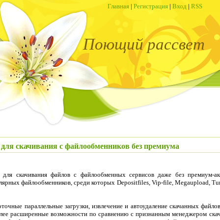
Главная
|
Регистрация
|
Вход
|
RSS
Поющий рассвет
 для скачивания с файлообменников без премиума
 для скачивания файлов с файлообменных сервисов даже без премиум-ак
рных файлообменников, среди которых Depositfiles, Vip-file, Megaupload, Turb
очные параллельные загрузки, извлечение и автоудаление скачанных файлов
олее расширенные возможности по сравнению с признанным менеджером ска