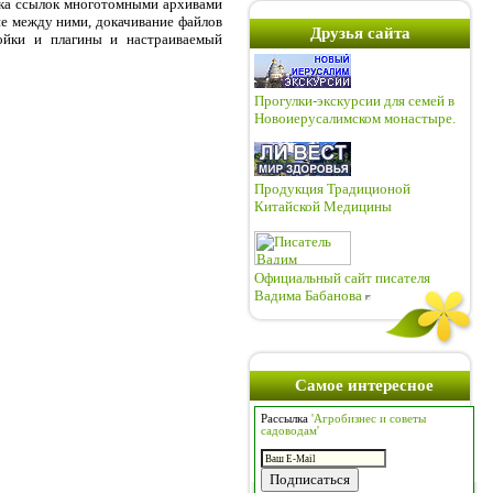
вка ссылок многотомными архивами
ие между ними, докачивание файлов
Друзья сайта
ройки и плагины и настраиваемый
Прогулки-экскурсии для семей в
Новоиерусалимском монастыре.
Продукция Традиционой
Китайской Медицины
Официальный сайт писателя
Вадима Бабанова
Самое интересное
Рассылка
'Агробизнес и советы
садоводам'