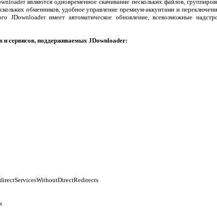
wnloader являются одновременное скачивание нескольких файлов, группиро
ескольких обменников, удобное управление премиум-аккунтами и переключен
го JDownloader имеет автоматическое обновление, всевозможные надст
 и сервисов, поддерживаемых JDownloader:
irectServicesWithoutDirectRedirects
k