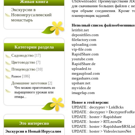
USDownloader. Преимуществами JDo
Живая книга
для скачивания больших файлов с н
Экскурсии в
при обрыве соединения. Кроме то
Новоиерусалимский
планировщик заданий.
монастырь
Неполный список файлообменников
letitbit.net
depositfiles.com
filefactory.com
uploading.com
Категории раздела
vip-file.com
RapidShare.com
Садоводство
[17]
youtube.com
Цветоводство
[7]
RapidShare.de
uploaded.to
Птицеводство
[10]
megaupload.com
[186]
Разное
megashares.com
Домашние заготовки
upshare.net
[2]
Что можно приготовить из
myvideo.de
выращенного урожая или
imagefap.com
птицы...
Новое в этой версии:
UPDATE : decrypter > LnkBcks
UPDATE : decrypter > DecrypterForRed
UPDATE : hoster > Rapidshare
UPDATE : hoster > RTLnowDe
Это интересно
UPDATE : hoster > Rapidshare$RSLin
Экскурсия в Новый Иерусалим
UPDATE : hoster > VideolecturesNet