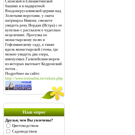
Сионской и Елизаветинской
башнях и в надвратной
Входоиерусалимской церкви над
Золотыми воротами; у скита
патриарха Никона; сможете
увидеть реку Иордан (Истра) с ее
купелью с рассказом о чудесных
исцелениях. Прогулка по
монастырскому полю и
Гефсиманскому саду, а также
вдоль монастырской стены, где
можно увидеть два озера,
именуемых Галилейским морем
из которых вытекает Кедронский
поток...
Подробнее на сайте:
http://www.ierusalim.ru/exkurs.php
Наш опрос
Друзья, чем Вы увлечены?
Цветоводством
Садоводством