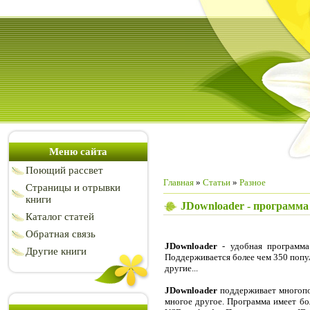
Меню сайта
Поющий рассвет
Главная
»
Статьи
»
Разное
Страницы и отрывки
книги
JDownloader - программа
Каталог статей
Обратная связь
JDownloader
- удобная программа
Другие книги
Поддерживается более чем 350 популя
другие...
JDownloader
поддерживает многопот
многое другое. Программа имеет б