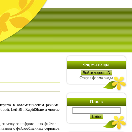
Форма входа
Войти через uID
Старая форма входа
Поиск
каунта в автоматическом режиме.
obit, LetitBit, RapidShare и многие
, закачку зашифрованных файлов и
чивания с файлообменных сервисов