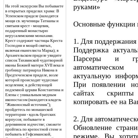
руками»
На этой экскурсии Вы побываете
в открытых приделах храма: В
Успенском приделе (находятся
мощи св. мученицы Татианы и
Основные функции г
святыня крест - мощевик,
подаренный монастырю
иерусалимскими монахами.
1. Для поддержания
Крест содержит частицы Креста
Господня и мощей святых,
Поддержка актуаль
включая евангелиста Марка); в
Архангельском приделе увидите
Парсеры и гр
список Тихвинской чудотворной
иконы Божией матери XVII века и
автоматическом
гробницу патриарха Никона в
актуальную инфор
Предтеченском приделе, возле
которой происходят чудесные
При появлении но
исцеления; в действующей
подземной церкви Константина и
сайтах скрипты
Елены с уникальным медным
иконостасом (находится кладезь
копировать ее на Ва
"Живоносный источник");
пройдетесь по монашеской
территории - вдоль братских
2. Для автоматическ
корпусов; побываете в
деревянном зодчестве; сможете
Обновление страни
пройтись по крепостной стене и
побывать в Гефсиманской,
режиме. Вы хотит