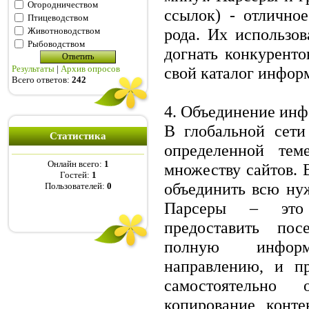
Огородничеством
ссылок) - отлично
Птицеводством
рода. Их использо
Животноводством
Рыбоводством
догнать конкуренто
Результаты
|
Архив опросов
свой каталог инфор
Всего ответов:
242
4. Объединение инф
В глобальной сет
Статистика
определенной тем
Онлайн всего:
1
множеству сайтов. 
Гостей:
1
объединить всю н
Пользователей:
0
Парсеры – это 
предоставить пос
полную инфо
направлению, и п
самостоятельно
копирование конте