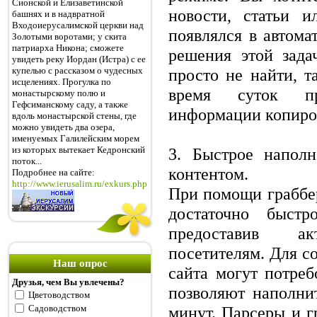
Сионской и Елизаветинской
новости, статьи 
башнях и в надвратной
Входоиерусалимской церкви над
появлялся в автом
Золотыми воротами; у скита
патриарха Никона; сможете
решения этой зада
увидеть реку Иордан (Истра) с ее
купелью с рассказом о чудесных
просто не найти, т
исцелениях. Прогулка по
время суток п
монастырскому полю и
Гефсиманскому саду, а также
информации копиров
вдоль монастырской стены, где
можно увидеть два озера,
именуемых Галилейским морем
из которых вытекает Кедронский
3. Быстрое напол
поток...
контентом.
Подробнее на сайте:
http://www.ierusalim.ru/exkurs.php
При помощи граббе
достаточно быстр
предоставив а
посетителям. Для со
Наш опрос
сайта могут потреб
Друзья, чем Вы увлечены?
позволяют наполнит
Цветоводством
Садоводством
минут. Парсеры и г