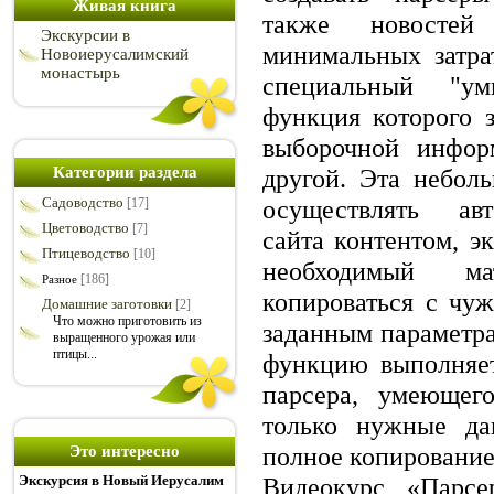
Живая книга
также новосте
Экскурсии в
минимальных затра
Новоиерусалимский
монастырь
специальный "ум
функция которого 
выборочной инфор
Категории раздела
другой. Эта небол
Садоводство
осуществлять авт
[17]
Цветоводство
[7]
сайта контентом, э
Птицеводство
[10]
необходимый м
[186]
Разное
копироваться с чуж
Домашние заготовки
[2]
Что можно приготовить из
заданным параметра
выращенного урожая или
птицы...
функцию выполняет
парсера, умеющег
только нужные да
полное копирование
Это интересно
Экскурсия в Новый Иерусалим
Видеокурс «Парсе