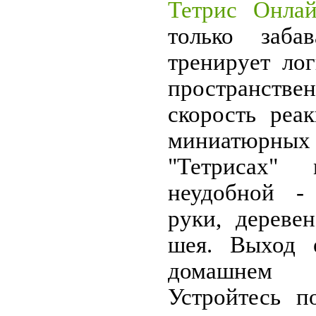
Тетрис Онла
только заб
тренирует ло
пространстве
скорость реа
миниатюр
"Тетрисах" 
неудобной -
руки, дереве
шея. Выход 
домашнем
Устройтесь п