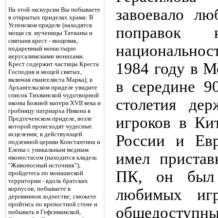
На этой экскурсии Вы побываете
завоевало лю
в открытых приделах храма: В
Успенском приделе (находятся
поправок
мощи св. мученицы Татианы и
святыня крест - мощевик,
национальнос
подаренный монастырю
иерусалимскими монахами.
1984 году в М
Крест содержит частицы Креста
Господня и мощей святых,
включая евангелиста Марка); в
в середине 9
Архангельском приделе увидите
список Тихвинской чудотворной
столетия де
иконы Божией матери XVII века и
гробницу патриарха Никона в
игроков в Ки
Предтеченском приделе, возле
которой происходят чудесные
исцеления; в действующей
России и Евр
подземной церкви Константина и
Елены с уникальным медным
имел пристав
иконостасом (находится кладезь
"Живоносный источник");
ПК, он был
пройдетесь по монашеской
территории - вдоль братских
корпусов; побываете в
любимых иг
деревянном зодчестве; сможете
пройтись по крепостной стене и
общедосту
побывать в Гефсиманской,