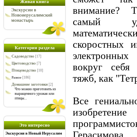
Живая книга
внимание? Т
Экскурсии в
Новоиерусалимский
самый уд
монастырь
математичес
скоростных 
Категории раздела
электронных
Садоводство
[17]
Цветоводство
[7]
вокруг себя
Птицеводство
[10]
тяжб, как "Тет
[186]
Разное
Домашние заготовки
[2]
Что можно приготовить из
выращенного урожая или
Все гениальн
птицы...
изобрете
программис
Это интересно
Герасимов
Экскурсия в Новый Иерусалим