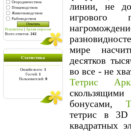
Огородничеством
линии, не до
Птицеводством
Животноводством
игрового 
Рыбоводством
нагромождени
Результаты
|
Архив опросов
Всего ответов:
242
разновиднос
мире насчит
Статистика
десятков тыся
во все - не х
Онлайн всего:
1
Гостей:
1
Пользователей:
0
Тетрис Арк
скользящими
бонусами,
тетрис в 3D 
квадратных э