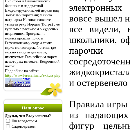
Сионской и Елизаветинской
электронных
башнях и в надвратной
Входоиерусалимской церкви над
Золотыми воротами; у скита
вовсе вышел н
патриарха Никона; сможете
увидеть реку Иордан (Истра) с ее
все видели, 
купелью с рассказом о чудесных
исцелениях. Прогулка по
школьники, о
монастырскому полю и
Гефсиманскому саду, а также
вдоль монастырской стены, где
парочки 
можно увидеть два озера,
именуемых Галилейским морем
сосредоточен
из которых вытекает Кедронский
поток...
жидкокристал
Подробнее на сайте:
http://www.ierusalim.ru/exkurs.php
и остервенело
Правила игры 
Наш опрос
из падающих
Друзья, чем Вы увлечены?
Цветоводством
фигур цельн
Садоводством