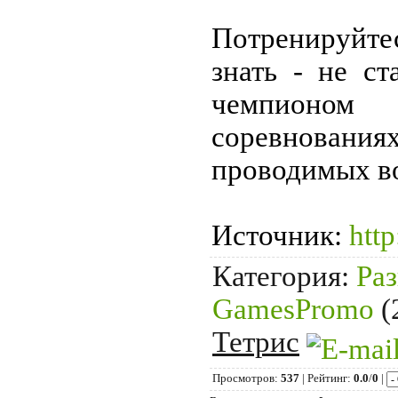
Потренируйт
знать - не с
чемпионом
соревновани
проводимых в
Источник
:
http
Категория
:
Ра
GamesPromo
(
Тетрис
Просмотров
:
537
|
Рейтинг
:
0.0
/
0
|